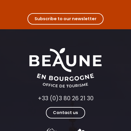
Domaine Henri de Villamont - Dégustation Terroir
Dégustation Exception Grand Cru - Manoir des Parcellaires de
Domaine Besancenot- Visite Dégustation: Plaisir Gourmand 7
Subscribe to our newsletter
Château de Saint-Aubin - Maison Prosper Maufoux : Expérien
Location vélo : Bourgogne Evasion Beaune by Active Tours
+33 (0)3 80 26 21 30
Contact us