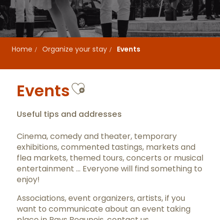
Home
Organize your stay
Events
Ajouter aux favor
Events
Useful tips and addresses
Cinema, comedy and theater, temporary
exhibitions, commented tastings, markets and
flea markets, themed tours, concerts or musical
entertainment … Everyone will find something to
enjoy!
Associations, event organizers, artists, if you
want to communicate about an event taking
place in Pays Beaunois,
contact us
.