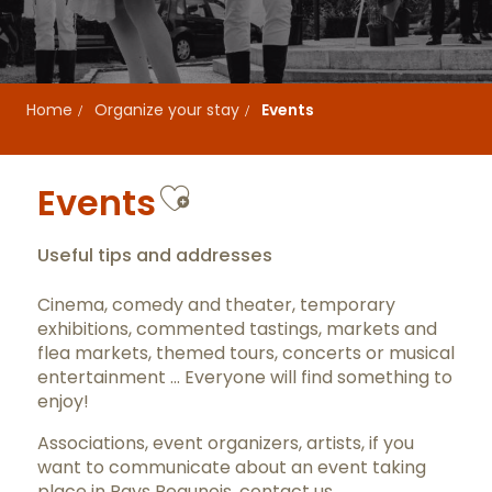
Home
Organize your stay
Events
Ajouter aux favor
Events
Useful tips and addresses
Cinema, comedy and theater, temporary
exhibitions, commented tastings, markets and
flea markets, themed tours, concerts or musical
entertainment … Everyone will find something to
enjoy!
Associations, event organizers, artists, if you
want to communicate about an event taking
place in Pays Beaunois,
contact us
.