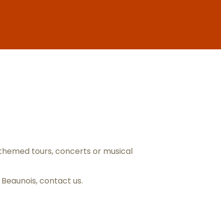
ris
themed tours, concerts or musical
s Beaunois,
contact us
.