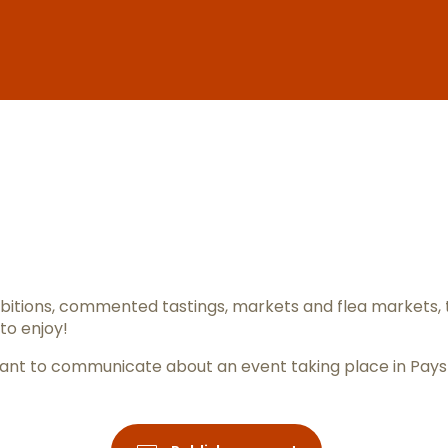
er aux favo
itions, commented tastings, markets and flea markets, 
to enjoy!
ou want to communicate about an event taking place in Pay