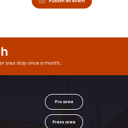
Publish an event
ch
for your stay once a month...
Pro area
Press area