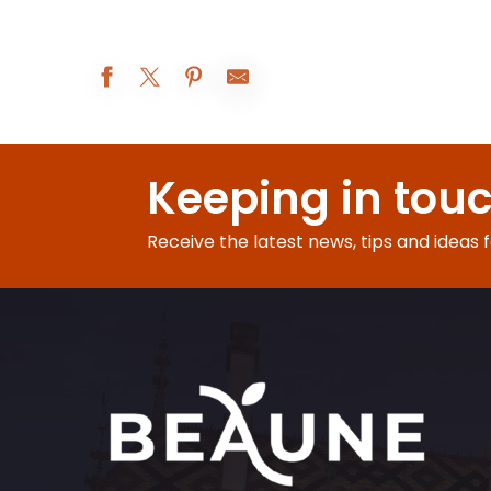
Apéro concert au Domaine Loubet-Dewailly
Atelier Vannerie
Keeping in tou
Les Réjouissances au XIXe siècle
Exposition peinture
Visites d'été à la ferme Fruirouge©
Receive the latest news, tips and ideas 
Visite contée : le château de l'Ours
Visite-famille Les aventures de César
Visite du sanctuaire de l'enfant Jésus
À table avec César !
Dégustation autour des jus, 100% fruits
Quête estivale Beaune : À la recherche du Climat mystère
Goûter gagnant