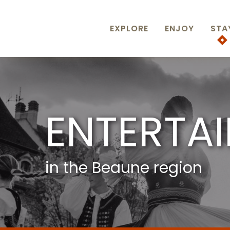
Aller
au
contenu
EXPLORE
ENJOY
STA
principal
ENTERTA
in the Beaune region