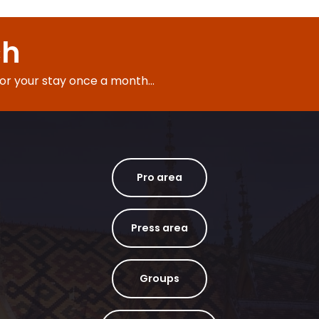
Château de Pommard
ch
for your stay once a month...
 au trésor : La Quête de Guigone...
Pro area
Press area
Groups