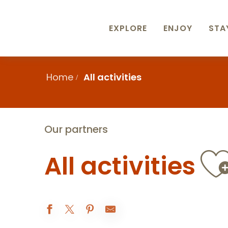
Aller
au
contenu
EXPLORE
ENJOY
STA
principal
Home
All activities
Our partners
A
All activities