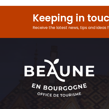
Dégustation "Château de Pommard" : Clos Marey Monge - 
Expérience Déjeuner autour de la truffe
Keeping in tou
Expériences au Château de Pommard
Balade à Savigny
Beaune by night
Receive the latest news, tips and ideas 
Les ateliers dégustation de Stéphanie
L'Escargot B. - Visites de l'Exploitation et Dégustations
BEAUNE ROYAL - UNE VISITE PRINCIÈRE EN 1701 - VISITE GUIDÉE
Meursault en famille !
Visites de Nolay pour les groupes toute l'année
Visite et activité découverte de Beaune sous forme de chasse
Pagaies des Bords de Saône